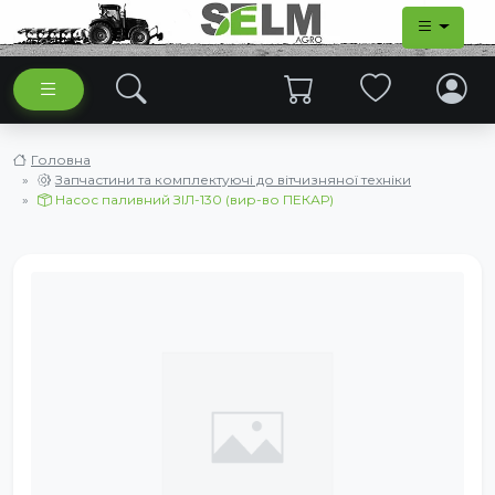
Головна
Запчастини та комплектуючі до вітчизняної техніки
Насос паливний ЗІЛ-130 (вир-во ПЕКАР)