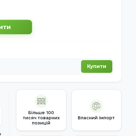
ити
Купити
Більше 100
тисяч товарних
Власний імпорт
позицій
у