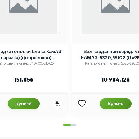
адка головки блока КамАЗ
Вал карданний серед. м
ст.зразка) (фторсілікон)
КАМАЗ-5320,55102 (Л=9
(TEMPEST)
алоговий номер: 740-1003213-26
Каталоговий номер: 5320-22050
151.85
10 984.12
Купити
Купити