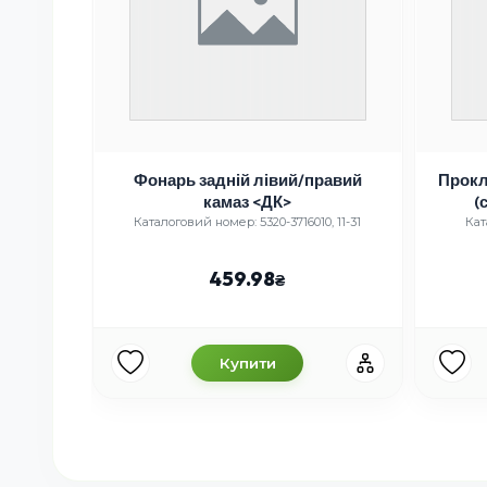
й (вир-
Фонарь задній лівий/правий
Прокл
камаз <ДК>
(
0, 1
Каталоговий номер: 5320-3716010, 11-31
Кат
459.98
Купити