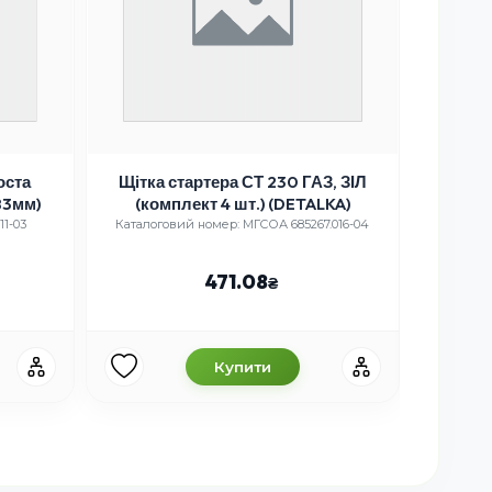
оста
Щітка стартера СТ 230 ГАЗ, ЗІЛ
Муфта
83мм)
(комплект 4 шт.) (DETALKA)
збор
11-03
Каталоговий номер: МГСОА 685267.016-04
Ка
471.08
Купити