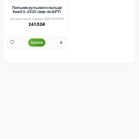
Пильник рульового пальця
КамАЗ-6520 (вир-во БРТ)
Каталоговий номер: 6520-3414074
261.52
Купити