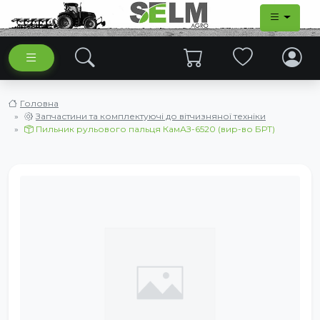
Головна
Запчастини та комплектуючі до вітчизняної техніки
Пильник рульового пальця КамАЗ-6520 (вир-во БРТ)