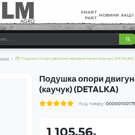
SMART
НОВИНИ
АКЦІЇ
PART
хніки
Подушка опори двигуна передня камаз (каучук) (DETALKA)
Подушка опори двигун
(каучук) (DETALKA)
Код товару:
0000010017
1 105.56