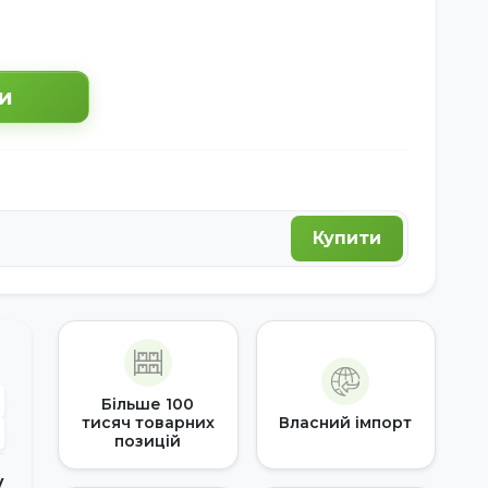
и
Купити
Більше 100
тисяч товарних
Власний імпорт
позицій
у