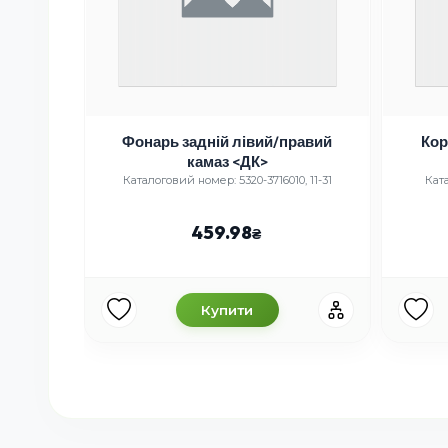
Фонарь задній лівий/правий
Кор
камаз <ДК>
Каталоговий номер: 5320-3716010, 11-31
Кат
459.98
Купити