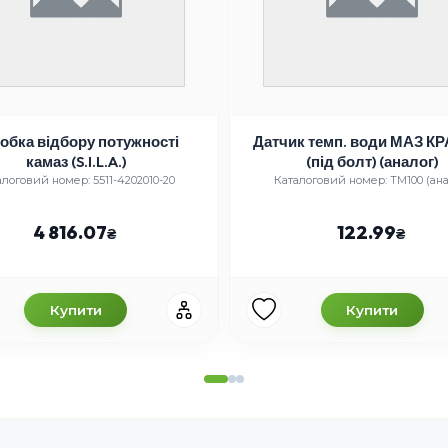
обка відбору потужності
Датчик темп. води МАЗ КР
камаз (S.I.L.A.)
(під болт) (аналог)
алоговий номер: 5511-4202010-20
Каталоговий номер: ТМ100 (ана
4 816.07
122.99
Купити
Купити