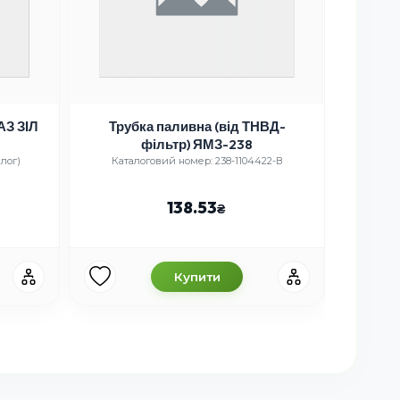
АЗ ЗІЛ
Трубка паливна (від ТНВД-
Кам
фільтр) ЯМЗ-238
лог)
Каталоговий номер: 238-1104422-В
Ката
138.53
Купити