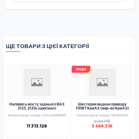
ЩЕ ТОВАРИ З ЦІЄЇ КАТЕГОРІЇ
АКЦІЯ
Напіввісь мосту заднього ВАЗ
Шестерня ведена приводу
2123, 21214 (оригінал)
ПНВТ КамАЗ (вир-во КамАЗ)
Каталоговий номер: 2123-240306900
Каталоговий номер: 740.1029120
4 566.10
11 313.12
3 688.31