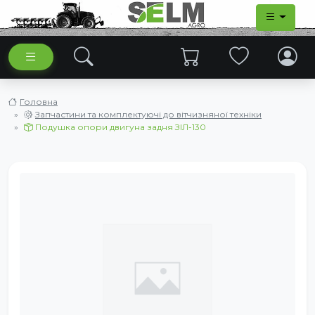
Головна
Запчастини та комплектуючі до вітчизняної техніки
Подушка опори двигуна задня ЗІЛ-130