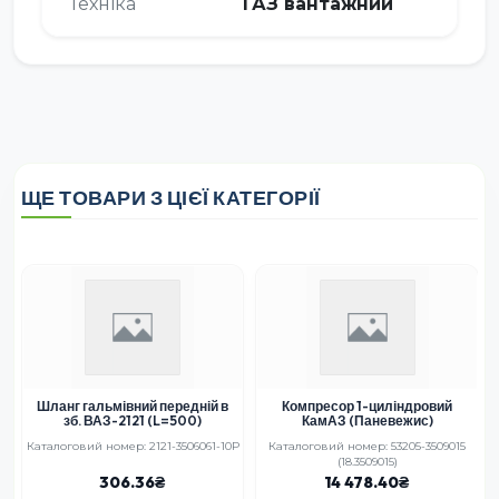
Техніка
ГАЗ вантажний
ЩЕ ТОВАРИ З ЦІЄЇ КАТЕГОРІЇ
Шланг гальмівний передній в
Компресор 1-циліндровий
зб. ВАЗ-2121 (L=500)
КамАЗ (Паневежис)
Каталоговий номер: 2121-3506061-10Р
Каталоговий номер: 53205-3509015
(18.3509015)
306.36
14 478.40