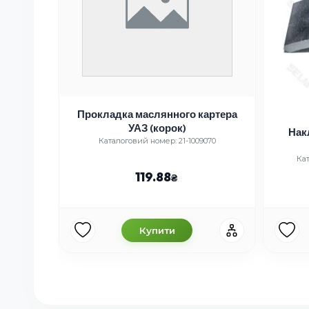
бочий
Прокладка маслянного картера
6,3308
УАЗ (корок)
Нак
01041
Каталоговий номер: 21-1009070
Кат
119.88
Купити