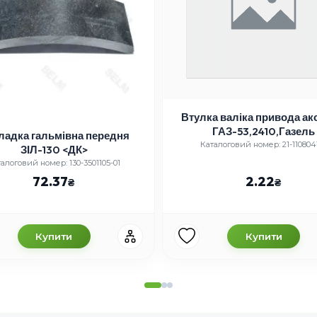
Втулка валіка привода ак
ГАЗ-53,2410,Газель
ладка гальмівна передня
Каталоговий номер: 21-110804
ЗІЛ-130 <ДК>
алоговий номер: 130-3501105-01
72.37
2.22
Купити
Купити