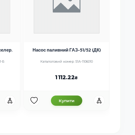
селер.
Насос паливний ГАЗ-51/52 (ДК)
Дз
сферичн
1-Б
Каталоговий номер: 51А-1106010
Ка
1 112.22
Купити