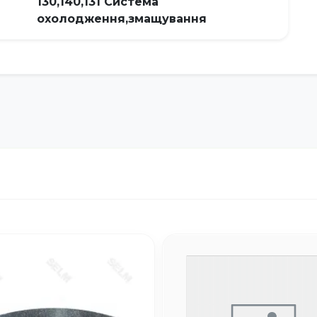
130,140,131 Система
охолодження,змащування