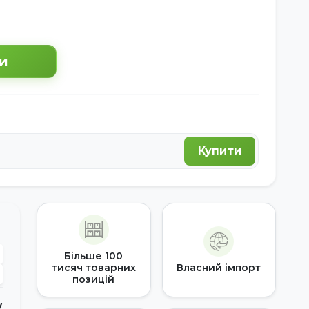
и
Купити
Більше 100
тисяч товарних
Власний імпорт
позицій
у