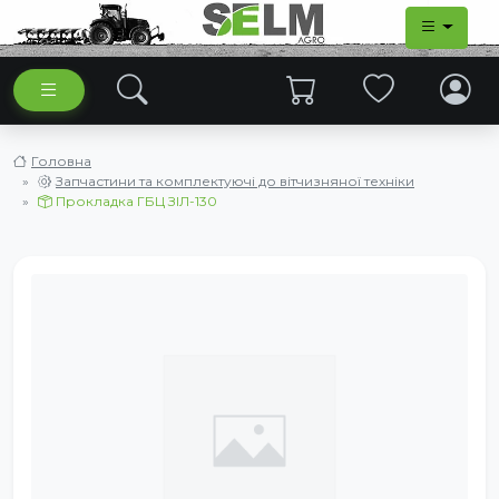
Головна
Запчастини та комплектуючі до вітчизняної техніки
Прокладка ГБЦ ЗІЛ-130