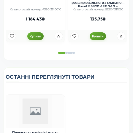
розширювального з клапаном
КамАЗ 5320-1311060 –
Каталоговий номер: 4320-3510010
Каталоговий номер: 5320-1311060
система охолодження
1 184.43
135.75
Купити
Купити
ОСТАННІ ПЕРЕГЛЯНУТІ ТОВАРИ
Прокладка напіввісі мосту