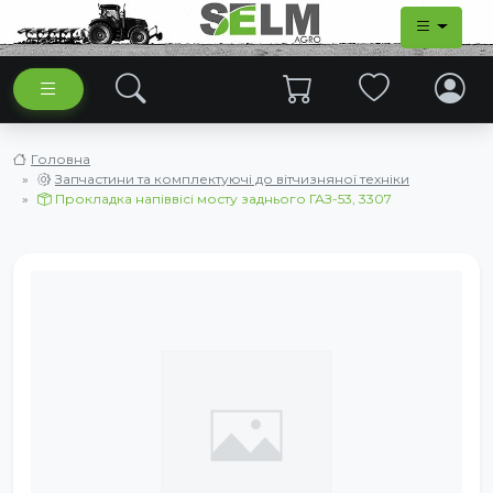
Головна
Запчастини та комплектуючі до вітчизняної техніки
Прокладка напіввісі мосту заднього ГАЗ-53, 3307