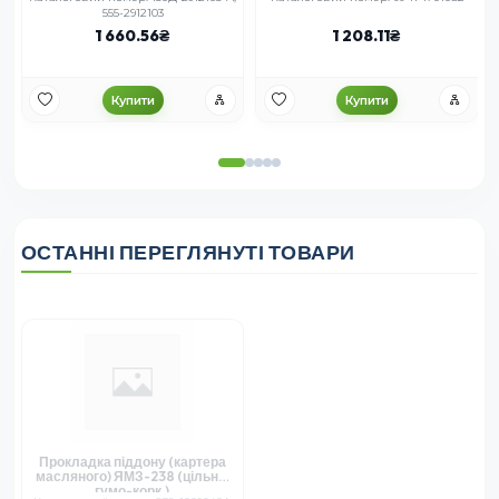
555-2912103
1 660.56
1 208.11
Купити
Купити
ОСТАННІ ПЕРЕГЛЯНУТІ ТОВАРИ
Прокладка піддону (картера
масляного) ЯМЗ-238 (цільна;
гумо-корк.)