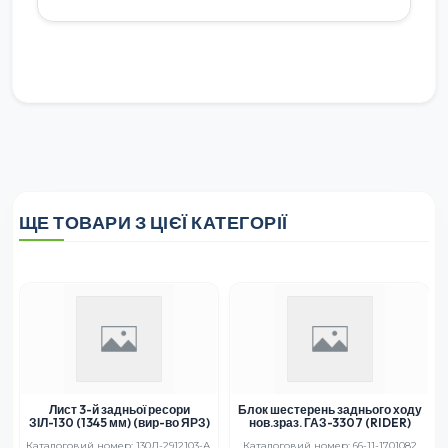
ЩЕ ТОВАРИ З ЦІЄЇ КАТЕГОРІЇ
Лист 3-й задньої ресори
Блок шестерень заднього ходу
ЗІЛ-130 (1345 мм) (вир-во ЯРЗ)
нов.зраз. ГАЗ-3307 (RIDER)
Каталоговий номер: 130Д-2912103-А,
Каталоговий номер: 66-11-1701082