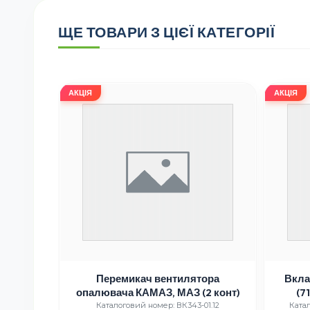
ЩЕ ТОВАРИ З ЦІЄЇ КАТЕГОРІЇ
АКЦІЯ
АКЦІЯ
далі
Перемикач вентилятора
Вкла
 КамАЗ)
опалювача КАМАЗ, МАЗ (2 конт)
(7
Feder
02034
Каталоговий номер: ВК343-01.12
Катал