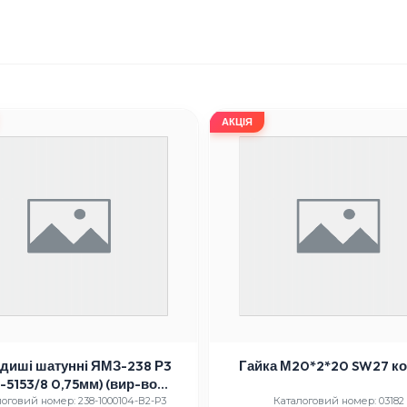
АКЦІЯ
диші шатунні ЯМЗ-238 Р3
Гайка М20*2*20 SW27 к
1-5153/8 0,75мм) (вир-во
al Mogul, технологія Glyco)
оговий номер: 238-1000104-В2-Р3
Каталоговий номер: 03182