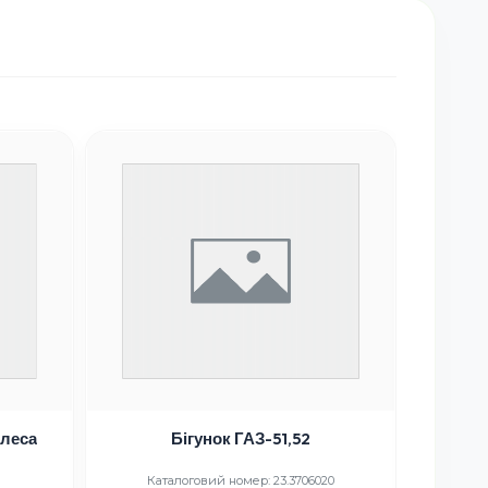
АКЦІЯ
олеса
Бігунок ГАЗ-51,52
В
(к
Каталоговий номер: 23.3706020
Кат