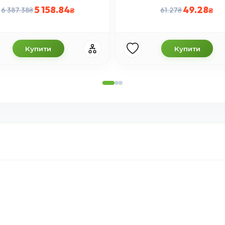
5 158.84
49.28
6 387.38
61.27
Купити
Купити