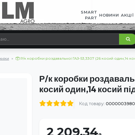
SMART
НОВИНИ
АКЦІЇ
PART
хніки
Р/к коробки роздавальної ГАЗ-53,3307 (26 косий один,14 кос
Р/к коробки роздаваль
косий один,14 косий під
Код товару:
0000003980
2 209.34