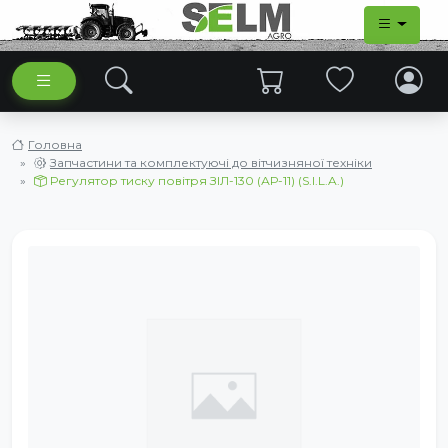
Головна
Запчастини та комплектуючі до вітчизняної техніки
Регулятор тиску повітря ЗІЛ-130 (АР-11) (S.I.L.A.)