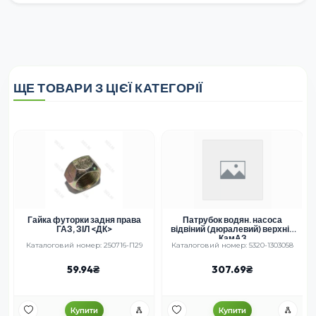
ЩЕ ТОВАРИ З ЦІЄЇ КАТЕГОРІЇ
Гайка футорки задня права
Патрубок водян. насоса
ГАЗ, ЗІЛ <ДК>
відвіний (дюралевий) верхній
КамАЗ
Каталоговий номер: 250716-П29
Каталоговий номер: 5320-1303058
59.94
307.69
Купити
Купити