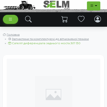
Головна
Запчастини та комплектуючі до вітчизняної техніки
Сателіт диференціала заднього моста ЗІЛ 130