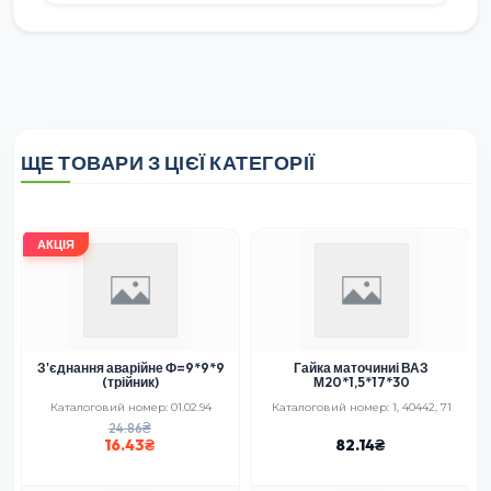
ЩЕ ТОВАРИ З ЦІЄЇ КАТЕГОРІЇ
АКЦІЯ
З'єднання аварійне Ф=9*9*9
Гайка маточиниі ВАЗ
(трійник)
М20*1,5*17*30
2
Каталоговий номер: 01.02.94
Каталоговий номер: 1, 40442, 71
24.86
16.43
82.14