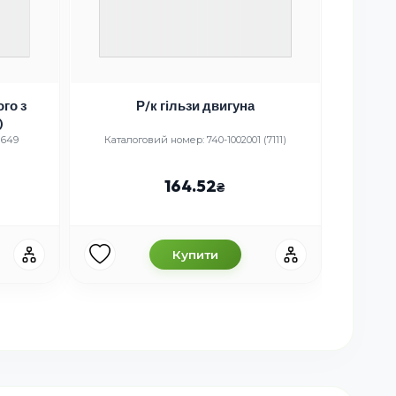
го з
Р/к гільзи двигуна
Пласт
)
Євро
1649
Каталоговий номер: 740-1002001 (7111)
Каталогови
164.52
Купити