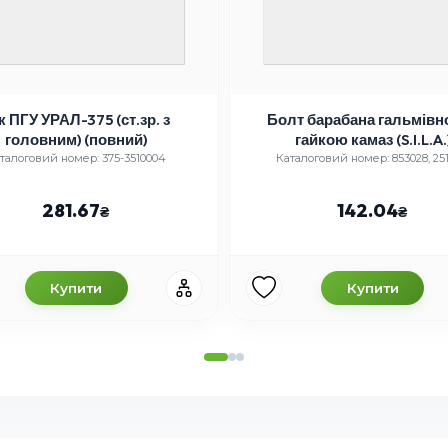
к ПГУ УРАЛ-375 (ст.зр. з
Болт барабана гальмівно
головним) (повний)
гайкою камаз (S.I.L.A.
талоговий номер: 375-3510004
Каталоговий номер: 853028, 25
281.67
142.04
Купити
Купити