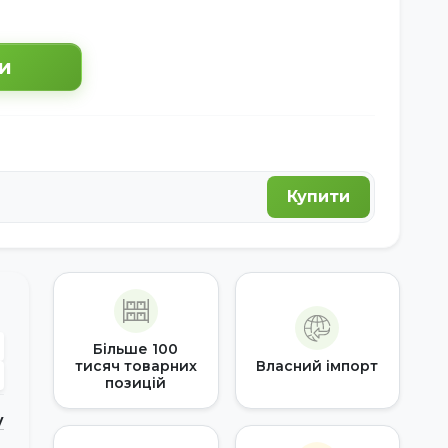
и
Купити
Більше 100
тисяч товарних
Власний імпорт
позицій
у