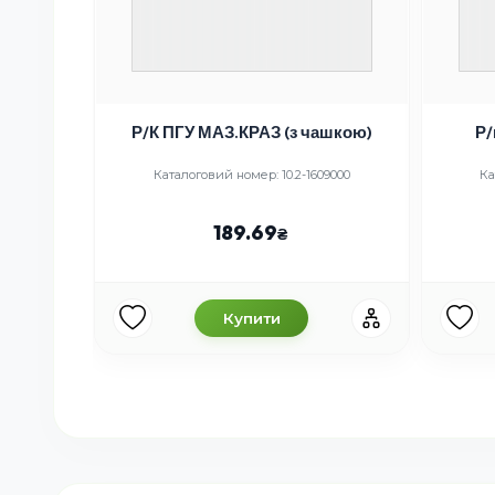
 - болт)
Р/К ПГУ МАЗ.КРАЗ (з чашкою)
Р/
24092
Каталоговий номер: 10.2-1609000
Ка
189.69
Купити