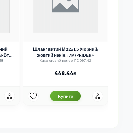
ний
Шланг витий М22x1,5 (чорний;
Шест
5кВт,
жовтий накін.; 7м) <RIDER>
ГАЗ-5
68
Каталоговий номер: RD 01.01.42
Кат
448.44
Купити