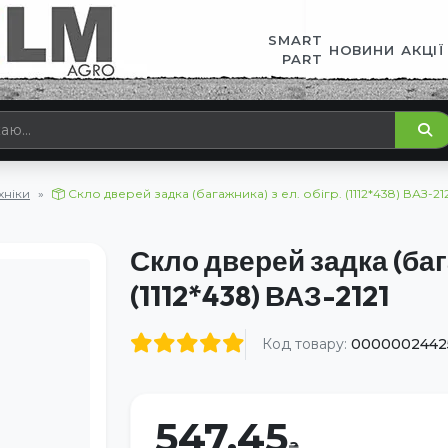
SMART
НОВИНИ
АКЦІЇ
PART
хніки
Скло дверей задка (багажника) з ел. обігр. (1112*438) ВАЗ-21
Скло дверей задка (бага
(1112*438) ВАЗ-2121
Код товару:
0000002442
547.45