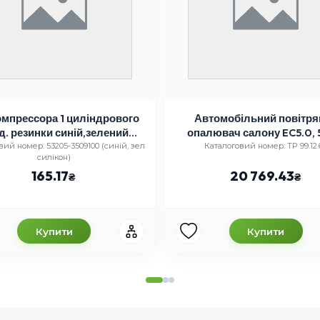
омпрессора 1 циліндрового
Автомобільний повітря
од. резинки синій,зелений
опалювач салону EC5.0, 
силікон)
24V (TEMPEST)
вий номер: 53205-3509100 (синій, зел
Каталоговий номер: TP 99.12.
силікон)
165.17
20 769.43
Купити
Купити