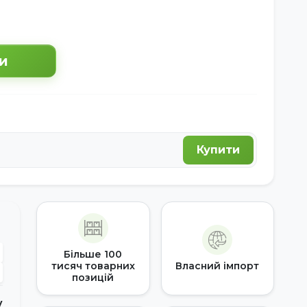
и
Купити
Більше 100
тисяч товарних
Власний імпорт
позицій
у