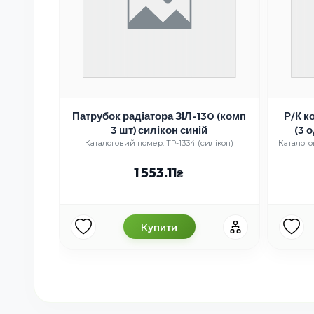
Патрубок радіатора ЗІЛ-130 (комп
Р/К к
3 шт) силікон синій
(3 
Каталоговий номер: ТР-1334 (силікон)
Каталого
1 553.11
Купити