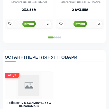
5
Каталоговий номер: 131.3702
Каталоговий номер: 130-1602045
232.66
2 893.55
Купити
Купити
ОСТАННІ ПЕРЕГЛЯНУТІ ТОВАРИ
АКЦІЯ
Трійник Н17,5, і 33/ М10*1 Д=6,3
(в-во КАМАЗ)