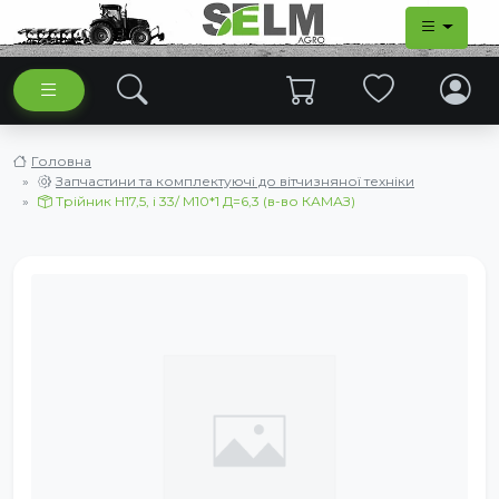
Головна
Запчастини та комплектуючі до вітчизняної техніки
Трійник Н17,5, і 33/ М10*1 Д=6,3 (в-во КАМАЗ)