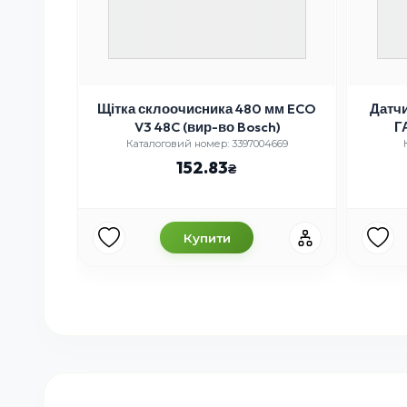
уги
Щітка склоочисника 480 мм ECO
Датчи
во АВТО-
V3 48C (вир-во Bosch)
Г
BTSS-2110)
Каталоговий номер: 3397004669
152.83
Купити