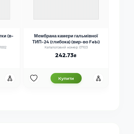
ки (в-
Мембрана камери гальмівної
К-т крі
ТИП-24 (глибока) (вир-во Febi)
1002
Каталоговий номер: 07103
Ката
242.73
Купити