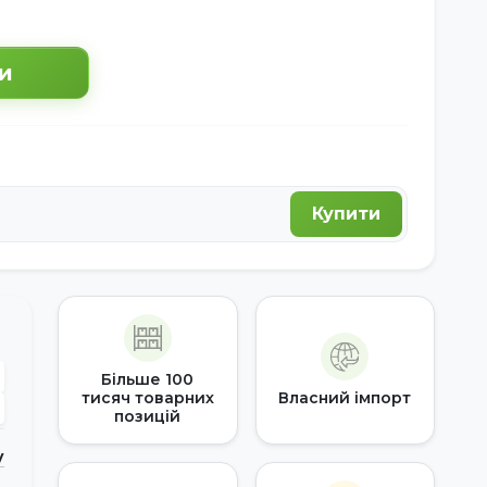
и
Купити
Більше 100
тисяч товарних
Власний імпорт
позицій
у