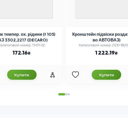
к темпер. ох. рідини (t 105)
Кронштейн підвіски роздат
АЗ 3302,2217 (DECARO)
во АВТОВАЗ)
Каталоговий номер: ТМ111-02
Каталоговий номер: 21210-18010
172.16
1 222.19
Купити
Купити