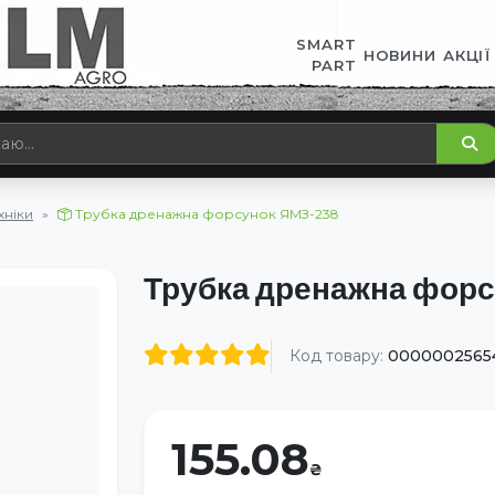
SMART
НОВИНИ
АКЦІЇ
PART
хніки
Трубка дренажна форсунок ЯМЗ-238
Трубка дренажна фор
Код товару:
0000002565
155.08