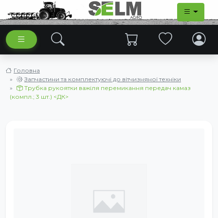
Головна
Запчастини та комплектуючі до вітчизняної техніки
Трубка рукоятки важіля перемикання передач камаз
(компл.; 3 шт.) <ДК>