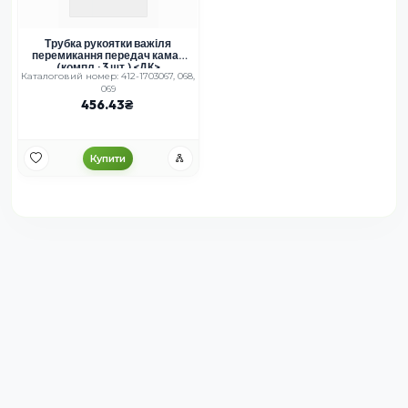
Трубка рукоятки важіля
перемикання передач камаз
(компл.; 3 шт.) <ДК>
Каталоговий номер: 412-1703067, 068,
069
456.43
Купити