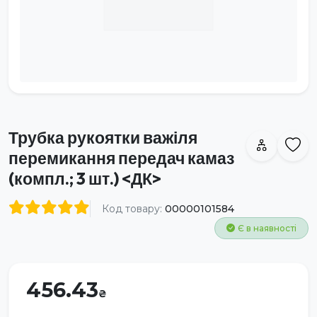
Трубка рукоятки важіля
перемикання передач камаз
(компл.; 3 шт.) <ДК>
Код товару:
00000101584
Є в наявності
456.43