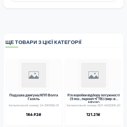
ЩЕ ТОВАРИ З ЦІЄЇ КАТЕГОРІЇ
Подушка двигуна/КПП Волга
Р/к коробки відбору потужності
Газель
(5 поз.; пароніт+ГТВ) (вир-во
ARVIK)
2
Каталоговий номер: 24-1001050-01
Каталоговий номер: 5511-4202009-20
186.92
121.21