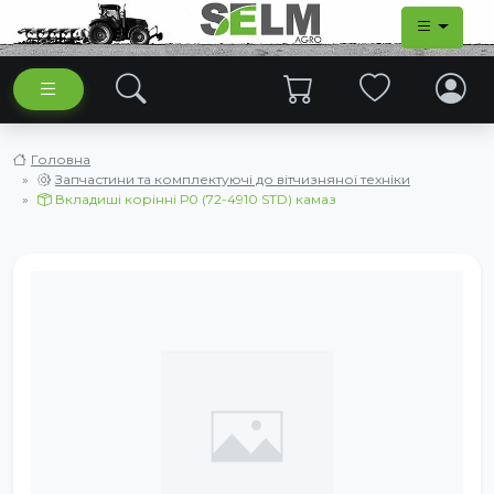
Головна
Запчастини та комплектуючі до вітчизняної техніки
Вкладиші корінні Р0 (72-4910 STD) камаз