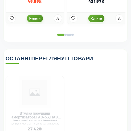
49.89
431.97
Купити
Купити
ОСТАННІ ПЕРЕГЛЯНУТІ ТОВАРИ
Втулка проушини
амортизатора ГАЗ-53, ПАЗ
(силікон) (вир-во Україна)
Каталоговий номер: 52-2905486
27.42