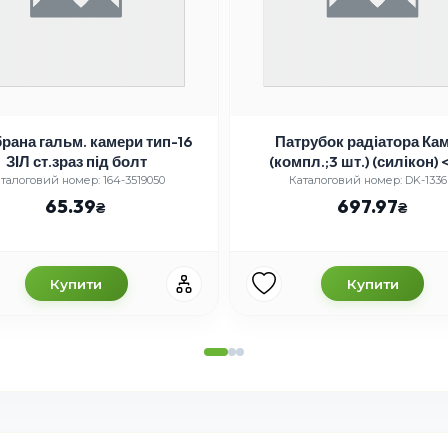
рана гальм. камери тип-16
Патрубок радіатора Ка
ЗІЛ ст.зраз під болт
(компл.;3 шт.) (силікон) 
талоговий номер: 164-3519050
Каталоговий номер: DK-1336
65.39
697.97
Купити
Купити