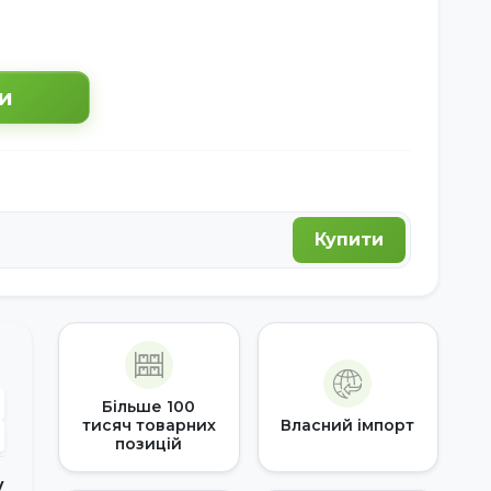
и
Купити
Більше 100
тисяч товарних
Власний імпорт
позицій
у