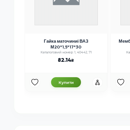
одачі
Гайка маточиниі ВАЗ
Мемб
в. зр.;
М20*1,5*17*30
КамАЗ,
10
Каталоговий номер: 1, 40442, 71
Ка
82.14
Купити