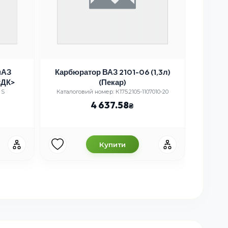
мАЗ
Карбюратор ВАЗ 2101-06 (1,3л)
Кроншт
<ДК>
(Пекар)
 S
Каталоговий номер: К175.2105-1107010-20
Ката
4 637.58
Купити