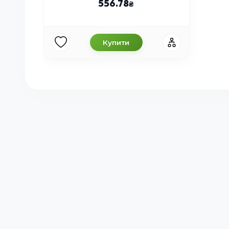
556.78
Купити