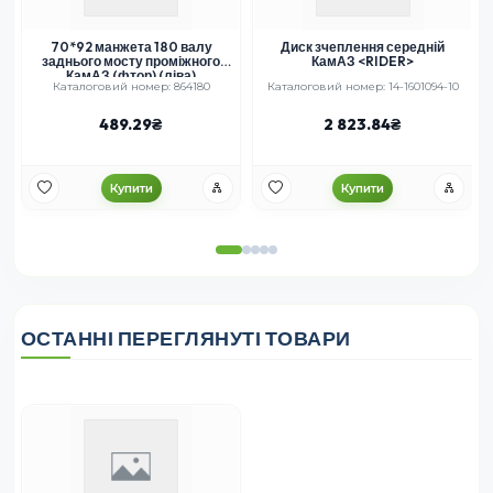
70*92 манжета 180 валу
Диск зчеплення середній
заднього мосту проміжного
КамАЗ <RIDER>
КамАЗ (фтор) (ліва)
Каталоговий номер: 864180
Каталоговий номер: 14-1601094-10
489.29
2 823.84
Купити
Купити
ОСТАННІ ПЕРЕГЛЯНУТІ ТОВАРИ