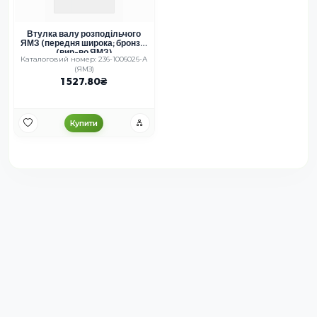
Втулка валу розподільчого
ЯМЗ (передня широка; бронза)
(вир-во ЯМЗ)
Каталоговий номер: 236-1006026-А
(ЯМЗ)
1 527.80
Купити