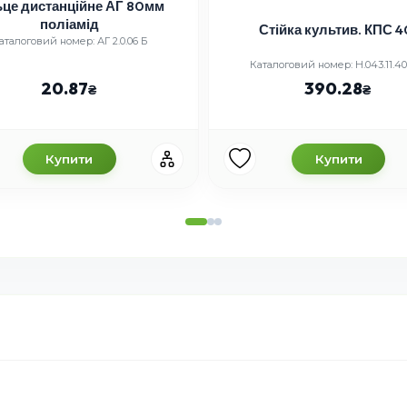
ьце дистанційне АГ 80мм
поліамід
Стійка культив. КПС 4
аталоговий номер: АГ 2.0.06 Б
Каталоговий номер: Н.043.11.40
20.87
390.28
Купити
Купити