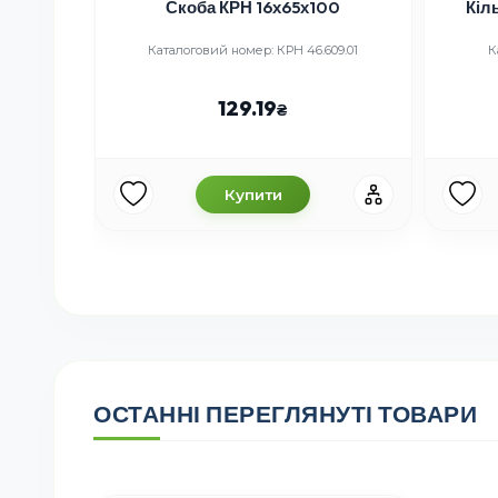
НЧС-401
Скоба КРН 16х65х100
Кіл
6 мм)-1
Каталоговий номер: КРН 46.609.01
К
129.19
Купити
ОСТАННІ ПЕРЕГЛЯНУТІ ТОВАРИ