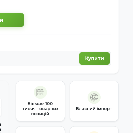
и
Купити
Більше 100
тисяч товарних
Власний імпорт
позицій
я
и