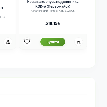
Кришка корпуса подшипника
Кор
КЗК-6 (Первомайск)
01
Каталоговий номер: КЗК-6.02.005
Кат
1-04
518.15
Купити