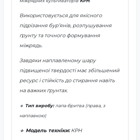
міжрядних культиваторів
КРН
.
Використовується для якісного
підрізання бур’янів, розпушування
ґрунту та точного формування
міжрядь.
Завдяки наплавленому шару
підвищеної твердості має збільшений
ресурс і стійкість до стирання навіть
на важких ґрунтах.
🔹
Тип виробу:
лапа-бритва (права, з
наплавкою)
🔹
Модель техніки:
КРН