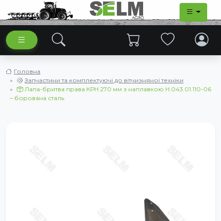
Головна
Запчастини та комплектуючі до вітчизняної техніки
Лапа-бритва права КРН 270 мм з наплавкою Н.043.01.110-06
– борована сталь