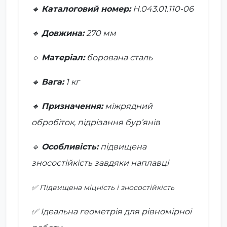
🔹
Каталоговий номер:
Н.043.01.110-06
🔹
Довжина:
270 мм
🔹
Матеріал:
борована сталь
🔹
Вага:
1 кг
🔹
Призначення:
міжрядний
обробіток, підрізання бур’янів
🔹
Особливість:
підвищена
зносостійкість завдяки наплавці
✅ Підвищена міцність і зносостійкість
✅ Ідеальна геометрія для рівномірної