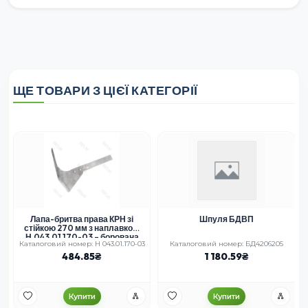
ЩЕ ТОВАРИ З ЦІЄЇ КАТЕГОРІЇ
Р
Лапа-бритва права КРН зі
Шпуля БДВП
стійкою 270 мм з наплавкою
Н.043.01.170-03 – борована
Каталоговий номер: Н 043.01.170-03
Каталоговий номер: БД4206205
сталь
484.85
1 180.59
Купити
Купити