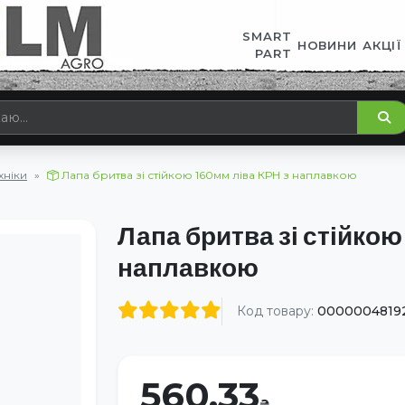
SMART
НОВИНИ
АКЦІЇ
PART
хніки
Лапа бритва зі стійкою 160мм ліва КРН з наплавкою
Лапа бритва зі стійкою
наплавкою
Код товару:
0000004819
560.33