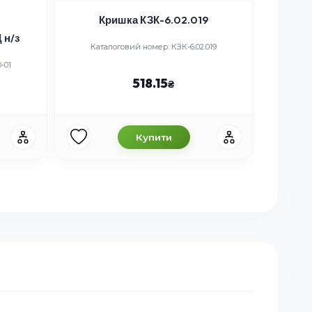
Кришка КЗК-6.02.019
Стійк
 н/з
Каталоговий номер: КЗК-6.02.019
К
-01
518.15
Купити