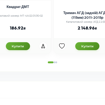
Квадрат ДМТ
Тримач АГД (задній) АГД
оговий номер: МТ-4А.02.01.010-02
(115мм) 2011-2015р
Каталоговий номер: АГД 2.2.00
186.92
2 148.96
Купити
Купити