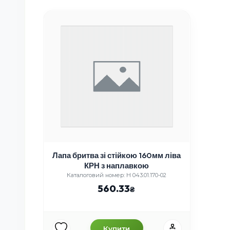
Лапа бритва зі стійкою 160мм ліва
КРН з наплавкою
Каталоговий номер: Н 043.01.170-02
560.33
Купити