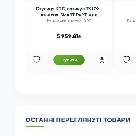
ий
Ступиця КПС, артикул Т9179 –
сталева, SMART PART, для
культиватора КПС
402-01
Каталоговий номер: Т9179
Катал
5 959.81
Купити
ОСТАННІ ПЕРЕГЛЯНУТІ ТОВАРИ