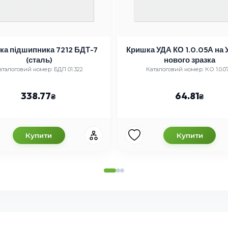
ка підшипника 7212 БДТ-7
Кришка УДА КО 1.0.05А на 
(сталь)
нового зразка
аталоговий номер: БДЛ 01.322
Каталоговий номер: КО 1.0.0
338.77
64.81
Купити
Купити