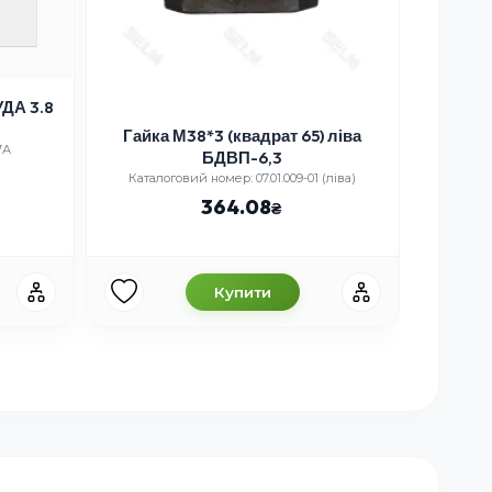
УДА 3.8
Ша
Гайка М38*3 (квадрат 65) ліва
7А
Катал
БДВП-6,3
Каталоговий номер: 07.01.009-01 (ліва)
364.08
Купити