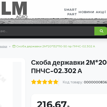
SMART
НОВИНИ
АКЦІЇ
PART
хніки
Скоба державки 2М*20*132*110-50 пр ПНЧС-02.302 А
Скоба державки 2М*20
ПНЧС-02.302 А
Код товару:
0000000836
216.67