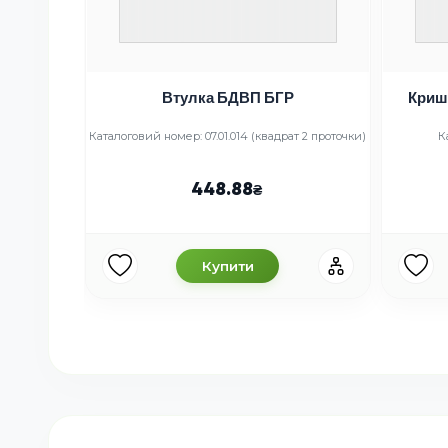
Втулка БДВП БГР
Криш
тійки
Каталоговий номер: 07.01.014 (квадрат 2 проточки)
К
00
51
448.88
Купити