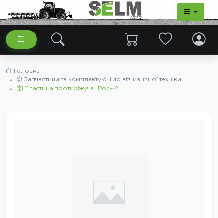
Головна
Запчастини та комплектуючі до вітчизняної техніки
Пластина протиріжуча "Рось-2"