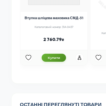
н НИВА
Втулка шліцева маховика СМД-31
25,4
Каталоговий номер: 31А-0457
Кат
2 760.79
Купити
ОСТАННІ ПЕРЕГЛЯНУТІ ТОВАРИ