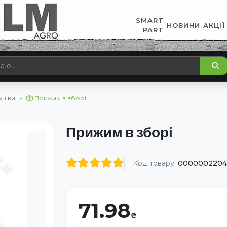
SMART
НОВИНИ
АКЦІЇ
PART
хніки
Прижим в зборі
Прижим в зборі
Код товару:
000000220
71.98