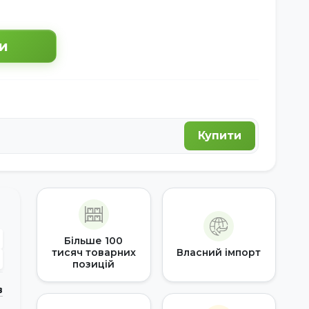
и
Купити
Більше 100
тисяч товарних
Власний імпорт
позицій
в