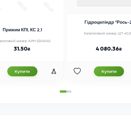
Гідроциліндр "Рось-
Прижим КПІ, КС 2,1
Каталоговий номер: ЦП 40.2
алоговий номер: КИН 0204040
31.50
4 080.36
Купити
Купити