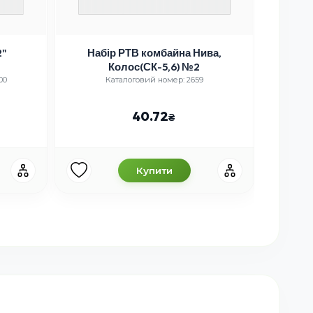
2"
Набір РТВ комбайна Нива,
Зіро
Колос(СК-5,6) №2
00
Каталоговий номер: 2659
Ка
40.72
Купити