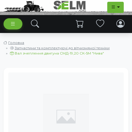
Головна
Запчастини та комплектуючі до вітчизняної техніки
Вал зчеплення двигуна СМД-19,20 СК-5М "Нива"