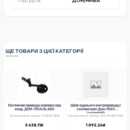
Підгрупа
ДОН/НИВА
ЩЕ ТОВАРИ З ЦІЄЇ КАТЕГОРІЇ
Натяжник привода компресора
Шків заднього контрприводу/
конд. ДОН-150А/Б,680
соломотряс Дон-1500
(алюміній)
Каталоговий номер: 10.05.04.130А
Каталоговий номер: 10.01.34.060 (140)
5 438.11
1 092.24