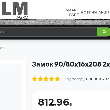
SMART
НОВИНИ
АКЦІЇ
PART
KEN
Замок 90/80x16x208 2
Код товару:
0000010292
812.96