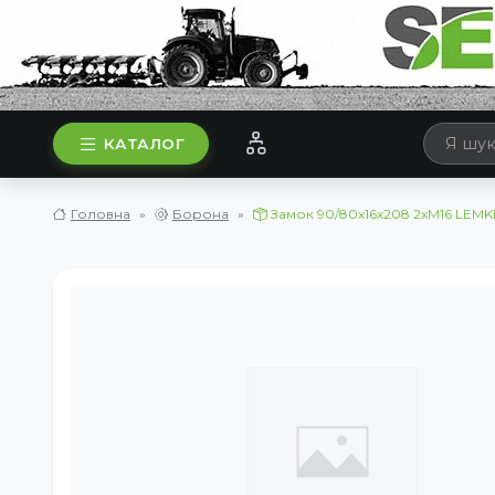
КАТАЛОГ
Головна
Борона
Замок 90/80x16x208 2xM16 LEM