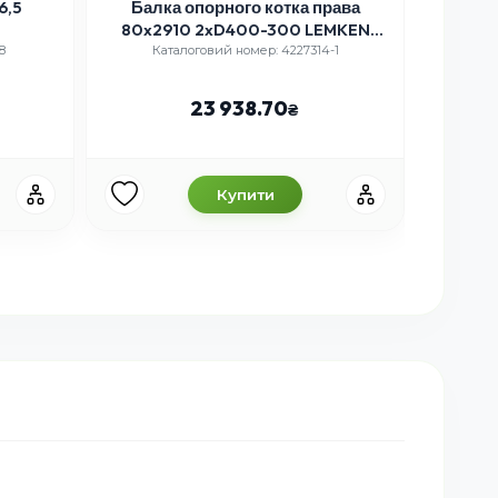
6,5
Балка опорного котка права
80x2910 2xD400-300 LEMKEN
Флян
RUBIN
8
Каталоговий номер: 4227314-1
Ка
23 938.70
Купити