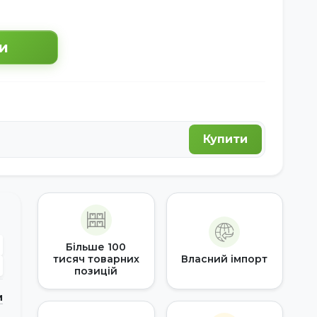
и
Купити
Більше 100
тисяч товарних
Власний імпорт
позицій
и