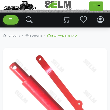
Головна
Борона
Вал VADERSTAD