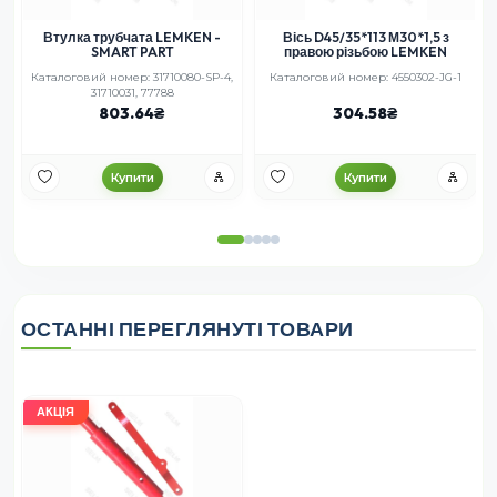
Втулка трубчата LEMKEN -
Вісь D45/35*113 М30*1,5 з
SMART PART
правою різьбою LEMKEN
-
Каталоговий номер: 31710080-SP-4,
Каталоговий номер: 4550302-JG-1
31710031, 77788
803.64
304.58
Купити
Купити
ОСТАННІ ПЕРЕГЛЯНУТІ ТОВАРИ
АКЦІЯ