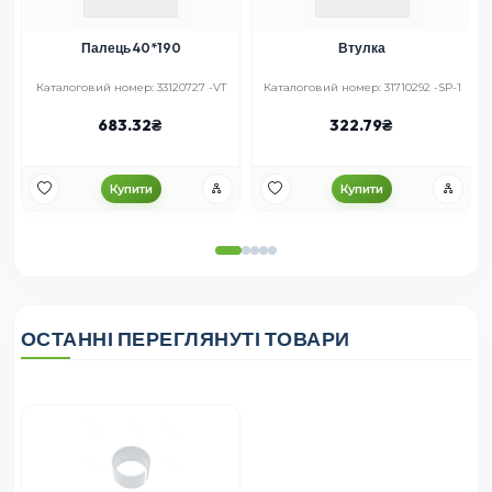
Палець 40*190
Втулка
-
Каталоговий номер: 33120727 -VT
Каталоговий номер: 31710292 -SP-1
683.32
322.79
Купити
Купити
ОСТАННІ ПЕРЕГЛЯНУТІ ТОВАРИ