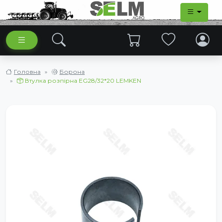
Головна
Борона
Втулка розпірна EG28/32*20 LEMKEN