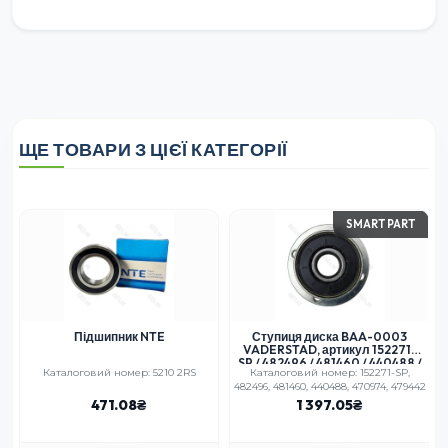
ЩЕ ТОВАРИ З ЦІЄЇ КАТЕГОРІЇ
SMART PART
Підшипник NTE
Ступиця диска BAA-0003
VADERSTAD, артикул 152271-
SP / 482496 / 481460 / 440488 /
Каталоговий номер: 5210 2RS
Каталоговий номер: 152271-SP,
470974 / 479442 – SMART PART,
482496, 481460, 440488, 470974, 479442
сталева
471.08
1 397.05