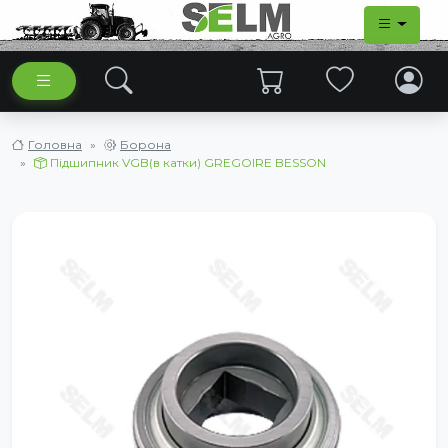
Головна
Борона
Підшипник VGB(в катки) GREGOIRE BESSON