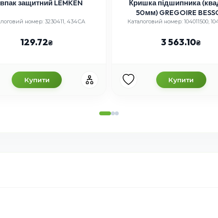
впак защитний LEMKEN
Кришка підшипника (ква
50мм) GREGOIRE BESS
алоговий номер: 3230411, 434СА
Каталоговий номер: 104011500, 10
129.72
3 563.10
Купити
Купити