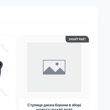
SMART PART
Ступиця диска борони в зборі
HORSCH SMART PART