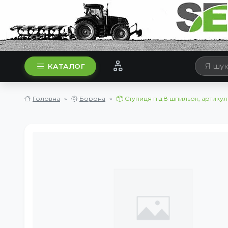
КАТАЛОГ
Головна
Борона
Ступиця під 8 шпильок, артикул