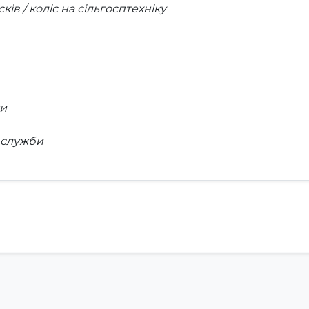
ів / коліс на сільгосптехніку
ки
 служби