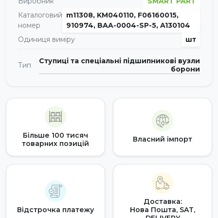
Виробник
SMART PART
Каталоговий
m11308, KM040110, F06160015,
номер
910974, BAA-0004-SP-5, A130104
Одиниця виміру
шт
Ступиці та спеціальні підшипникові вузли
Тип
борони
Більше 100 тисяч
Власний імпорт
товарних позицій
Доставка:
Відстрочка платежу
Нова Пошта, SAT,
DELIVERY