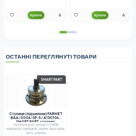
Купити
Купити
ОСТАННІ ПЕРЕГЛЯНУТІ ТОВАРИ
SMART PART
Ступиця (підшипник) FARMET
BAA-0004-SP-5 / A130104 –
SMART PART, сталева,
Каталоговий номер: m11308,
універсальна
KM040110, F06160015, 910974, BAA-0004-
SP-5, A130104