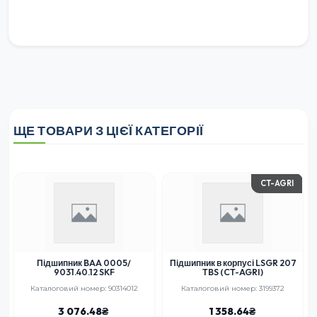
ЩЕ ТОВАРИ З ЦІЄЇ КАТЕГОРІЇ
CT-AGRI
SMART PART
Підшипник в корпусі LSGR 207
Ступиця в зборі AMAZONE
TBS (CT-AGRI)
Каталоговий номер: 3199372
Каталоговий номер: 78201997-SP-5,
78107325, A13510201, 971681
1 358.64
4 154.06