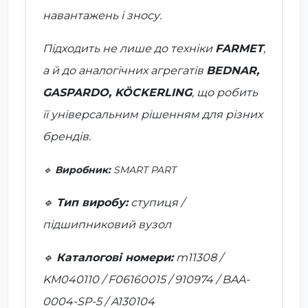
навантажень і зносу.
Підходить не лише до техніки
FARMET
,
а й до аналогічних агрегатів
BEDNAR,
GASPARDO, KÖCKERLING
, що робить
її універсальним рішенням для різних
брендів.
🔹
Виробник:
SMART PART
🔹
Тип виробу:
ступиця /
підшипниковий вузол
🔹
Каталогові номери:
m11308 /
KM040110 / F06160015 / 910974 / BAA-
0004-SP-5 / A130104