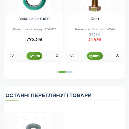
Ущільнення CASE
Болт
R
Каталоговий номер: 199491C1
Каталоговий номер: 43140
37.76
795.31
31.47
Купити
Купити
ОСТАННІ ПЕРЕГЛЯНУТІ ТОВАРИ