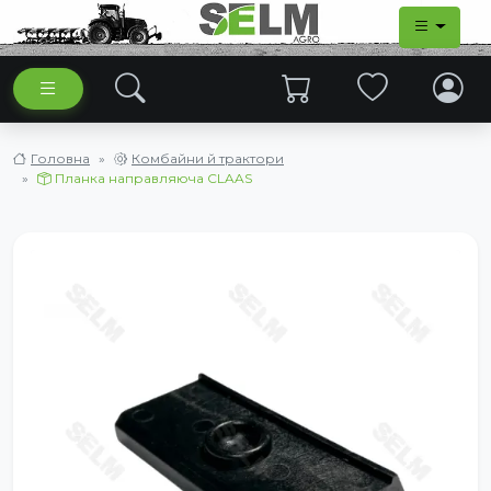
Головна
Комбайни й трактори
Планка направляюча CLAAS