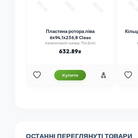
AAS
Пластина ротора ліва
Кільц
Укр.
6х94,1х236,8 Claas
Каталоговий номер: 7543240
632.89
Купити
ОСТАННІ ПЕРЕГЛЯНУТІ ТОВАРИ