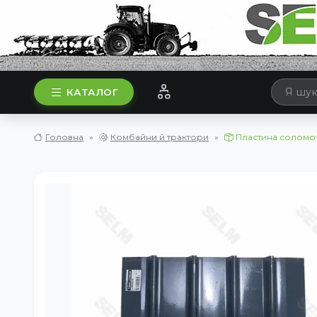
КАТАЛОГ
Головна
Комбайни й трактори
Пластина соломот