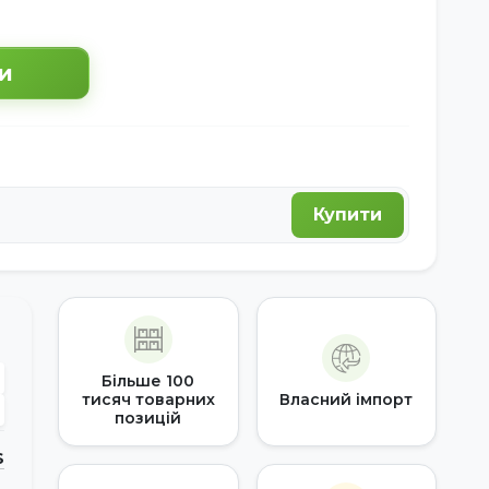
и
Купити
Більше 100
тисяч товарних
Власний імпорт
позицій
S