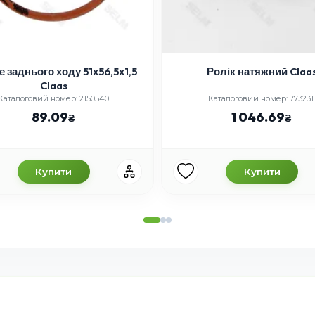
е заднього ходу 51х56,5х1,5
Ролік натяжний Claa
Claas
Каталоговий номер: 2150540
Каталоговий номер: 773231
89.09
1 046.69
Купити
Купити