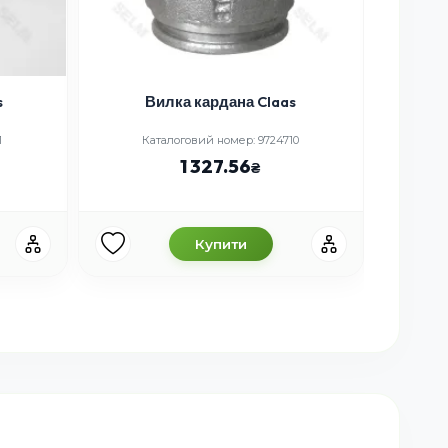
s
Вилка кардана Claas
Пі
1
Каталоговий номер: 9724710
Каталог
1 327.56
Купити