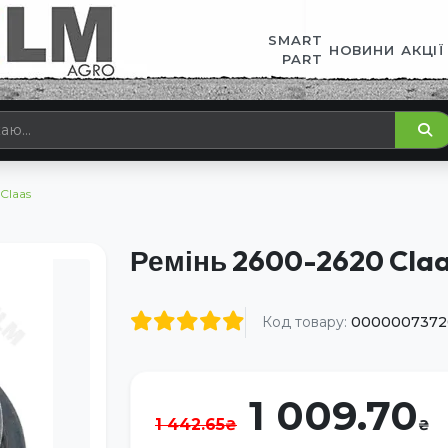
SMART
НОВИНИ
АКЦІЇ
PART
Claas
Ремінь 2600-2620 Cla
Код товару:
0000007372
1 009.70
1 442.65