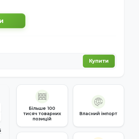
и
Купити
Більше 100
тисяч товарних
Власний імпорт
позицій
S