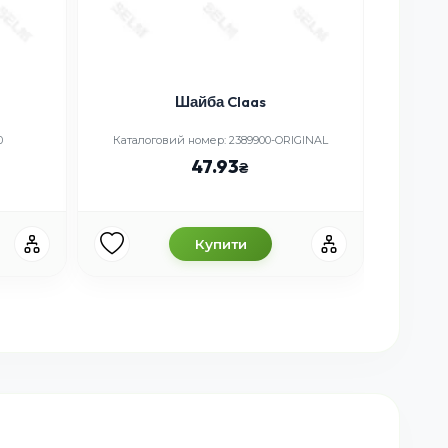
Шайба Claas
0
Каталоговий номер: 2389900-ORIGINAL
Ка
47.93
Купити