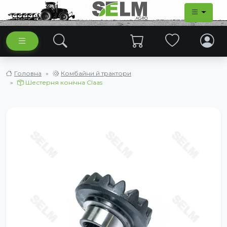
Головна
Комбайни й трактори
Шестерня конічна Claas