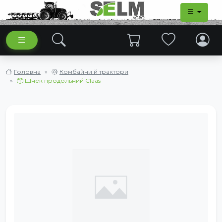
Головна
Комбайни й трактори
Шнек продольний Claas