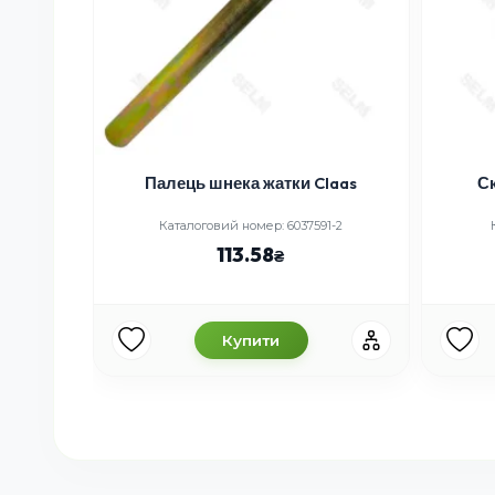
Палець шнека жатки Claas
С
Каталоговий номер: 6037591-2
113.58
Купити