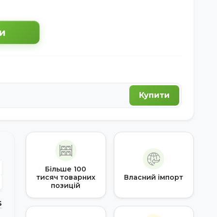
и
Купити
Більше 100
тисяч товарних
Власний імпорт
позицій
S