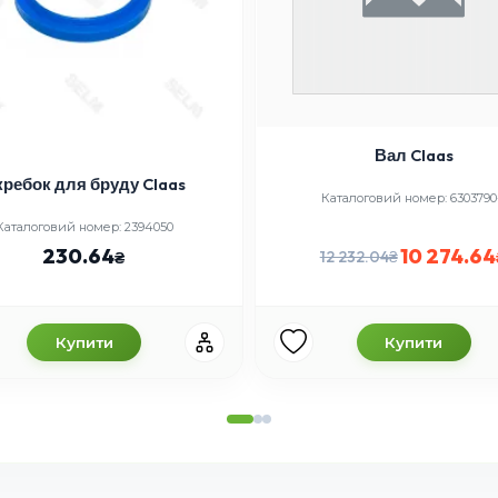
Вал Claas
кребок для бруду Claas
Каталоговий номер: 6303790
Каталоговий номер: 2394050
230.64
10 274.64
12 232.04
Купити
Купити