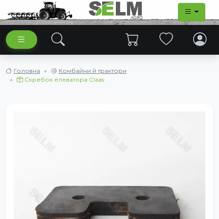
Головна
Комбайни й трактори
Скребок елеватора Claas