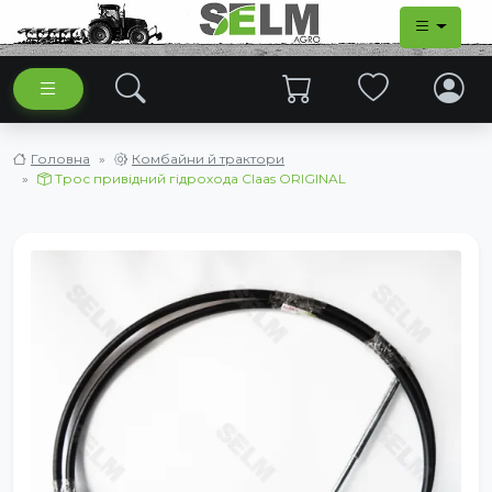
Головна
Комбайни й трактори
Трос привідний гідрохода Claas ORIGINAL