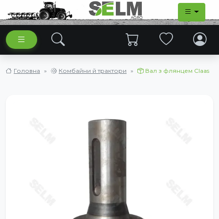
Головна
Комбайни й трактори
Вал з флянцем Claas