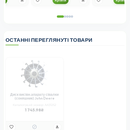
Купити
Купити
ОСТАННІ ПЕРЕГЛЯНУТІ ТОВАРИ
Диск висівн.апарату сівалки
(соняшник) John Deere
Каталоговий номер: AA31262
1 745.98