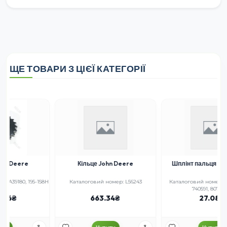
ЩЕ ТОВАРИ З ЦІЄЇ КАТЕГОРІЇ
Кільце John Deere
Шплінт пальця шнека Case
8Н
Каталоговий номер: L56243
Каталоговий номер: 18AP007941,
740591, 80740591
663.34
27.08