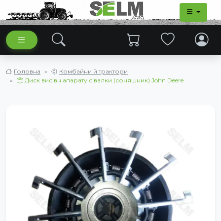
Головна
Комбайни й трактори
Диск висівн.апарату сівалки (соняшник) John Deere