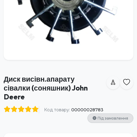
Диск висівн.апарату
сівалки (соняшник) John
Deere
Код товару:
00000028783
Під замовлення