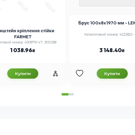
Брус 100x8x1970 мм - L
нштейн кріплення стійки
Каталоговий номер: 4222822 -
FARMET
говий номер: 4009710-VT, 3012358
1 038.96
3 148.40
Купити
Купити