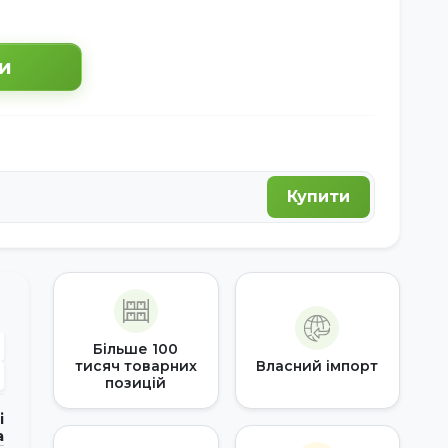
и
Купити
Більше 100
тисяч товарних
Власний імпорт
позицій
і
а