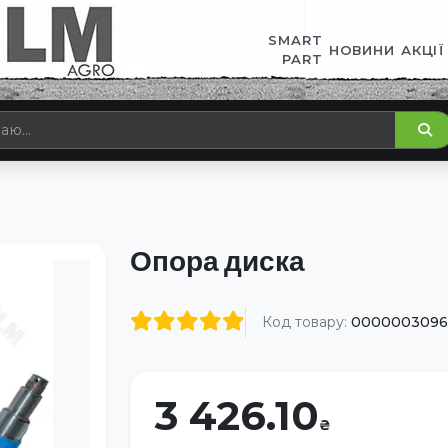
SMART
НОВИНИ
АКЦІЇ
PART
Опора диска
Код товару:
0000003096
3 426.10