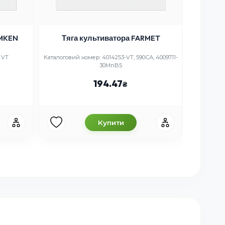
EMKEN
Тяга культиватора FARMET
Шт
 VT
Каталоговий номер: 4014253-VT, 590СА, 4009711-
30MnB5
Ка
194.47
Купити