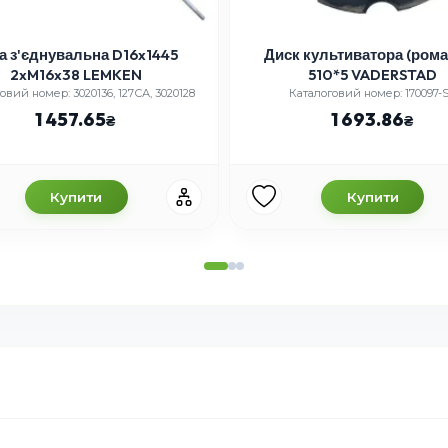
а з'єднувальна D16x1445
Диск культиватора (ром
2xM16x38 LEMKEN
510*5 VADERSTAD
овий номер: 3020136, 127СА, 3020128
Каталоговий номер: 170097-
1 457.65
1 693.86
Купити
Купити