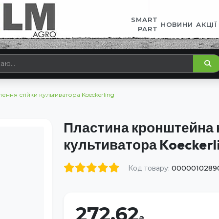
SMART
НОВИНИ
АКЦІЇ
PART
ння стійки культиватора Koeckerling
Пластина кронштейна к
культиватора Koeckerl
Код товару:
0000010289
272.62