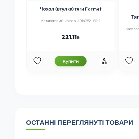
Чохол (втулка) тяги Farmet
ба
Тяг
Каталоговий номер: 4014252 -SP-1
3H-1
Каталог
221.11
Купити
ОСТАННІ ПЕРЕГЛЯНУТІ ТОВАРИ