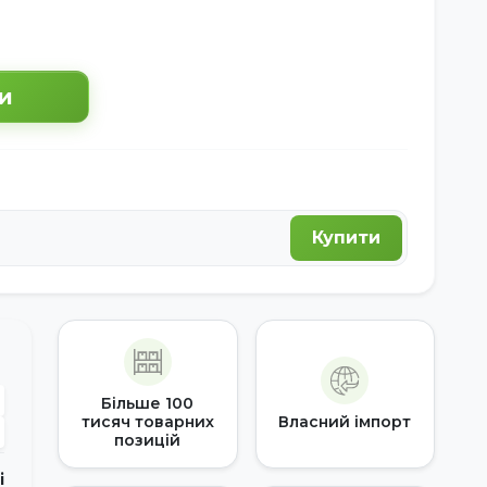
и
Купити
Більше 100
тисяч товарних
Власний імпорт
позицій
і