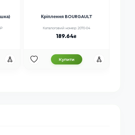
Тяга
ашка)
Кріплення BOURGAULT
Каталогови
SP
Каталоговий номер: 2070-04
189.64
Купити