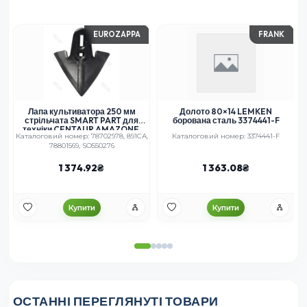
EUROZAPPA
FRANK
Лапа культиватора 250 мм
Долото 80×14 LEMKEN
стрільчата SMART PART для
борована сталь 3374441-F
техніки CENTAUR AMAZONE,
Каталоговий номер: 78702978, 891СА,
Каталоговий номер: 3374441-F
78702978
78801569, SO550276
1 374.92
1 363.08
Купити
Купити
ОСТАННІ ПЕРЕГЛЯНУТІ ТОВАРИ