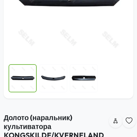
Долото (наральник)
культиватора
KONGSKILDE/KVERNELAND