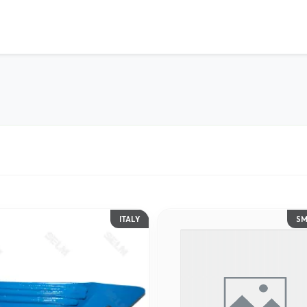
ITALY
SM