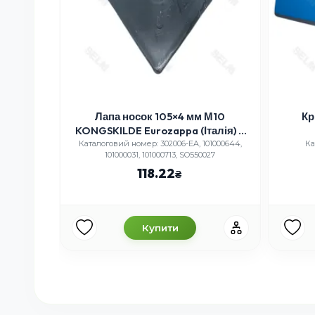
3 мм
Лапа носок 105×4 мм М10
Кр
 для
KONGSKILDE Eurozappa (Італія) –
01
борована сталь, лапа
1
Каталоговий номер: 302006-EA, 101000644,
Ка
101000031, 101000713, SO550027
культиватора
118.22
Купити