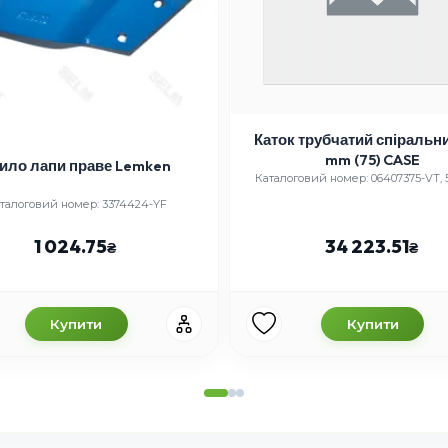
Каток трубчатий спіральний 340
mm (75) CASE
ило лапи праве Lemken
Каталоговий номер: 06407375-VT, 
талоговий номер: 3374424-YF
1 024.75
34 223.51
Купити
Купити