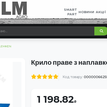
SMART
НОВИНИ
АКЦІЇ
PART
 LEMKEN
Крило праве з наплав
Код товару:
0000006625
1 198.82