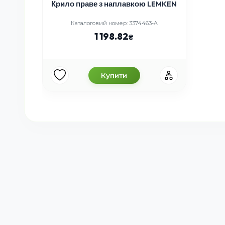
Крило праве з наплавкою LEMKEN
Каталоговий номер: 3374463-A
1 198.82
Купити