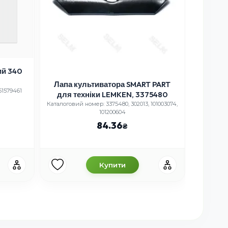
Лапа культиватора SMART PART
Лапа
51579461
для техніки LEMKEN, 3375480
стр
тех
Каталоговий номер: 3375480, 302013, 101003074,
Каталоговий
101200604
84.36
Купити